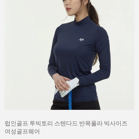
럽인골프 투빅토리 스텐다드 반목폴라 빅사이즈
여성골프웨어