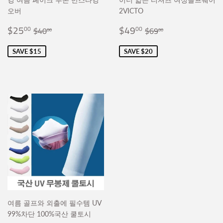
오버
2VICTO
Sale
$25.00
Sale
$49.00
Regular price
$40.00
Regular price
$69.00
$25
$49
00
00
$40
$69
00
00
price
price
SAVE $15
SAVE $20
여름 골프와 외출에 필수템 UV
99%차단 100%국산 쿨토시