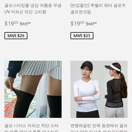
골프스타킹쿨 냉감 여름용 무광
[반값할인] 루벨리 워터 글로우
UV 자외선 차단 고리형
골프썬크림
Sale
$19.00
Sale
$19.00
Regular price
$45.00
Regular price
$40.00
$19
$19
00
00
$45
$40
00
00
price
price
SAVE $26
SAVE $21
골프 니삭스 자외선 차단 스타
변형래글런 반목 등판메쉬 골프
킹 여름 페이크 투톤 반스타킹
이너 얇은 티셔츠 여성골프웨어