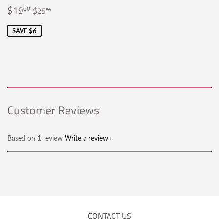
Sale
$19.00
Regular price
$25.00
$19
00
$25
00
price
SAVE $6
Customer Reviews
Based on 1 review
Write a review
CONTACT US